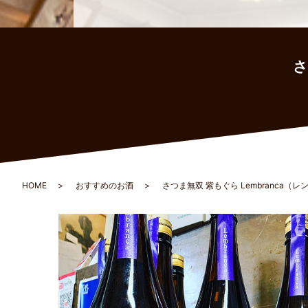
さ
HOME
おすすめのお酒
さつま無双 紫もぐら Lembranca（