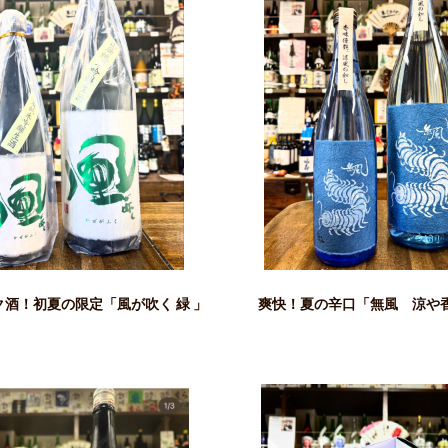
酒！初夏の限定「風が吹く 緑 」
爽快！夏の辛口「無風 涼や