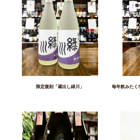
限定復刻「蔵出し緑川」
毎年飲みたく