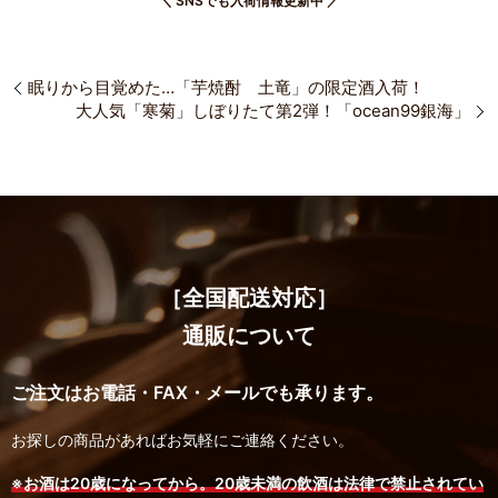
＼ SNSでも入荷情報更新中 ／
眠りから目覚めた…「芋焼酎 土竜」の限定酒入荷！
大人気「寒菊」しぼりたて第2弾！「ocean99銀海」
［全国配送対応］
通販について
ご注文はお電話・FAX・メールでも承ります。
お探しの商品があればお気軽にご連絡ください。
※お酒は20歳になってから。20歳未満の飲酒は法律で禁止されてい