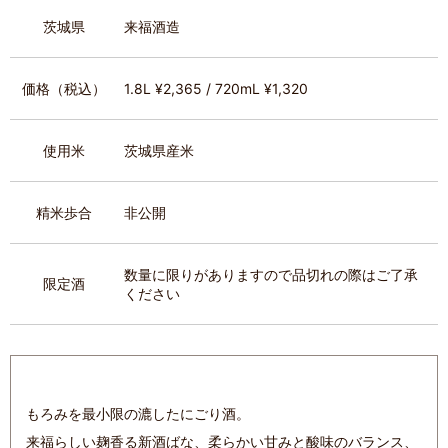
茨城県
来福酒造
価格（税込）
1.8L ¥2,365 / 720mL ¥1,320
使用米
茨城県産米
精米歩合
非公開
数量に限りがありますので品切れの際はご了承
限定酒
ください
もろみを最小限の漉したにごり酒。
来福らしい麹香る新酒ばな、柔らかい甘みと酸味のバランス、