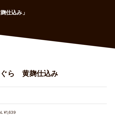
黄麹仕込み」
もぐら 黄麹仕込み
mL ¥1,639