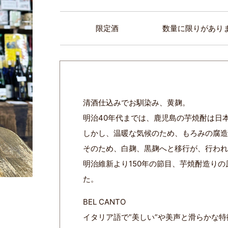
限定酒
数量に限りがあり
清酒仕込みでお馴染み、黄麹。
明治40年代までは、鹿児島の芋焼酎は日
しかし、温暖な気候のため、もろみの腐
そのため、白麹、黒麹へと移行が、行わ
明治維新より150年の節目、芋焼酎造り
た。
BEL CANTO
イタリア語で”美しい”や美声と滑らかな