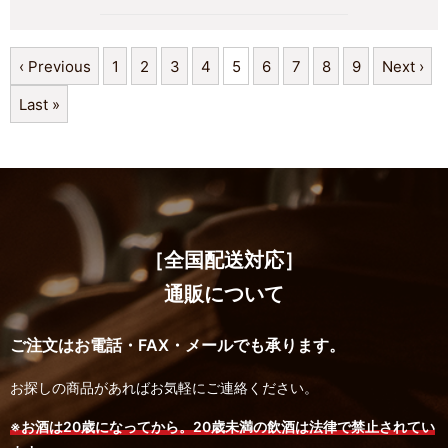
‹ Previous
1
2
3
4
5
6
7
8
9
Next ›
Last »
［全国配送対応］
通販について
ご注文はお電話・FAX・メールでも承ります。
お探しの商品があればお気軽にご連絡ください。
※お酒は20歳になってから。20歳未満の飲酒は法律で禁止されてい